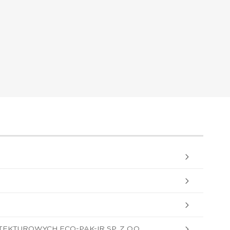
KTUROWYCH ECO-PAK-IR SP. Z O.O.