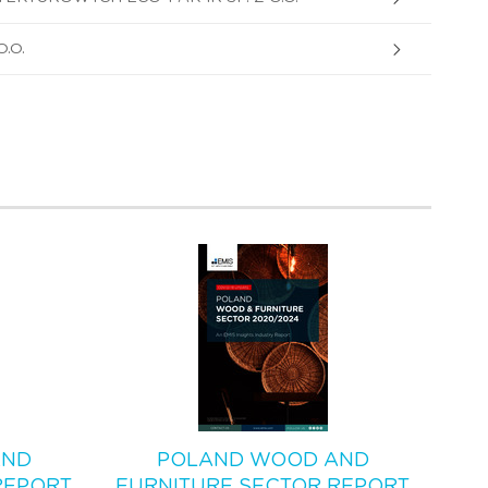
.O.
AND
POLAND WOOD AND
REPORT
FURNITURE SECTOR REPORT