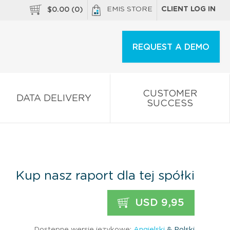
EMIS STORE
CLIENT LOG IN
$
0.00
(
0
)
REQUEST A DEMO
CUSTOMER
DATA DELIVERY
SUCCESS
Kup nasz raport dla tej spółki
USD 9,95
Dostępne wersje językowe:
Angielski
& Polski