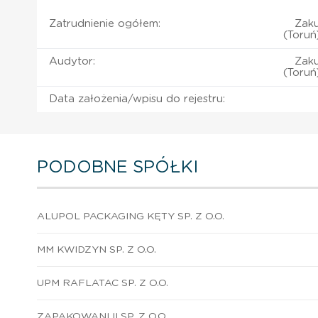
Zatrudnienie ogółem:
Zaku
(Toruń
Audytor:
Zaku
(Toruń
Data założenia/wpisu do rejestru:
PODOBNE SPÓŁKI
ALUPOL PACKAGING KĘTY SP. Z O.O.
MM KWIDZYN SP. Z O.O.
UPM RAFLATAC SP. Z O.O.
ZAPAKOWANI II SP. Z O.O.