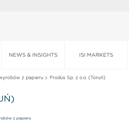
NEWS & INSIGHTS
ISI MARKETS
 wyrobów z papieru
Produs Sp. z o.o. (Toruń)
UŃ)
robów z papieru