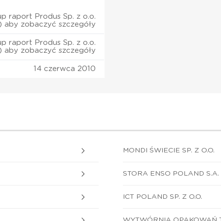
p raport Produs Sp. z o.o.
) aby zobaczyć szczegóły
p raport Produs Sp. z o.o.
) aby zobaczyć szczegóły
14 czerwca 2010
MONDI ŚWIECIE SP. Z O.O.
STORA ENSO POLAND S.A.
ICT POLAND SP. Z O.O.
WYTWÓRNIA OPAKOWAŃ TE