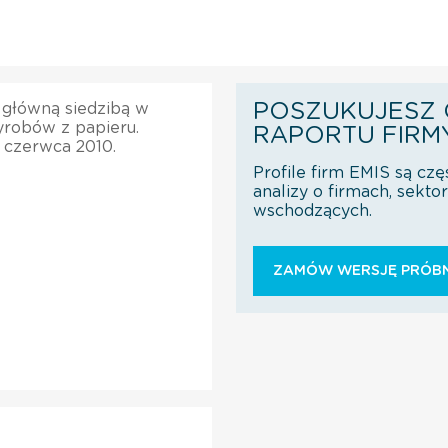
POSZUKUJESZ 
z główną siedzibą w
yrobów z papieru.
RAPORTU FIRM
4 czerwca 2010.
Profile firm EMIS są czę
analizy o firmach, sekt
wschodzących.
ZAMÓW WERSJĘ PRÓBN