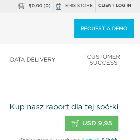
EMIS STORE
CLIENT LOG IN
$
0.00
(
0
)
REQUEST A DEMO
CUSTOMER
DATA DELIVERY
SUCCESS
Kup nasz raport dla tej spółki
USD 9,95
Dostępne wersje językowe:
Angielski
& Polski