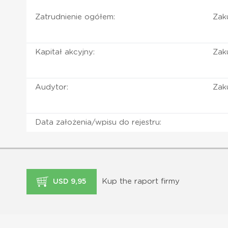
Zatrudnienie ogółem:
Zaku
Kapitał akcyjny:
Zaku
Audytor:
Zaku
Data założenia/wpisu do rejestru:
Kup the raport firmy
USD 9,95