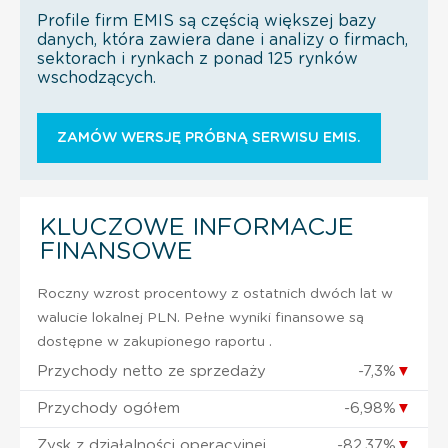
Profile firm EMIS są częścią większej bazy
danych, która zawiera dane i analizy o firmach,
sektorach i rynkach z ponad 125 rynków
wschodzących.
ZAMÓW WERSJĘ PRÓBNĄ SERWISU EMIS.
KLUCZOWE INFORMACJE
FINANSOWE
Roczny wzrost procentowy z ostatnich dwóch lat w
walucie lokalnej PLN. Pełne wyniki finansowe są
dostępne w zakupionego raportu .
Przychody netto ze sprzedaży
-7,3%
▼
Przychody ogółem
-6,98%
▼
Zysk z działalności operacyjnej
-82,37%
▼