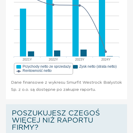
2021Y
2022Y
2023Y
2024Y
Przychody netto ze sprzedaży
Zysk netto (strata netto)
Rentowność netto
Dane finansowe z wykresu Smurfit Westrock Bialystok
Sp. z o.o. są dostępne po zakupie raportu.
POSZUKUJESZ CZEGOŚ
WIĘCEJ NIŻ RAPORTU
FIRMY?