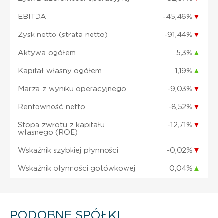
EBITDA
-45,46%
▼
Zysk netto (strata netto)
-91,44%
▼
Aktywa ogółem
5,3%
▲
Kapitał własny ogółem
1,19%
▲
Marża z wyniku operacyjnego
-9,03%
▼
Rentowność netto
-8,52%
▼
Stopa zwrotu z kapitału
-12,71%
▼
własnego (ROE)
Wskaźnik szybkiej płynności
-0,02%
▼
Wskaźnik płynności gotówkowej
0,04%
▲
PODOBNE SPÓŁKI