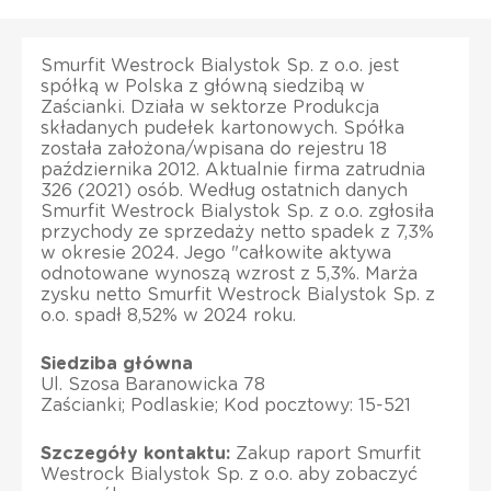
Smurfit Westrock Bialystok Sp. z o.o. jest
spółką w Polska z główną siedzibą w
Zaścianki. Działa w sektorze Produkcja
składanych pudełek kartonowych. Spółka
została założona/wpisana do rejestru 18
października 2012. Aktualnie firma zatrudnia
326 (2021) osób. Według ostatnich danych
Smurfit Westrock Bialystok Sp. z o.o. zgłosiła
przychody ze sprzedaży netto spadek z 7,3%
w okresie 2024. Jego "całkowite aktywa
odnotowane wynoszą wzrost z 5,3%. Marża
zysku netto Smurfit Westrock Bialystok Sp. z
o.o. spadł 8,52% w 2024 roku.
Siedziba główna
Ul. Szosa Baranowicka 78
Zaścianki; Podlaskie; Kod pocztowy: 15-521
Szczegóły kontaktu:
Zakup raport Smurfit
Westrock Bialystok Sp. z o.o. aby zobaczyć