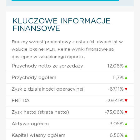
KLUCZOWE INFORMACJE
FINANSOWE
Roczny wzrost procentowy z ostatnich dwóch lat w
walucie lokalnej PLN. Pełne wyniki finansowe są
dostępne w zakupionego raportu .
Przychody netto ze sprzedaży
12,06%
▲
Przychody ogółem
11,7%
▲
Zysk z działalności operacyjnej
-67,11%
▼
EBITDA
-39,41%
▼
Zysk netto (strata netto)
-73,06%
▼
Aktywa ogółem
3,05%
▲
Kapitał własny ogółem
6,56%
▲