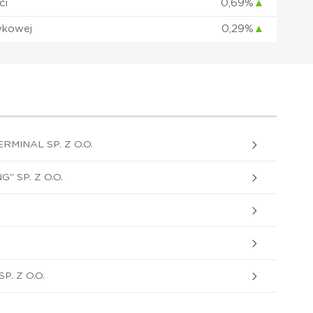
ci
0,69%
▲
wkowej
0,29%
▲
RMINAL SP. Z O.O.
 SP. Z O.O.
P. Z O.O.