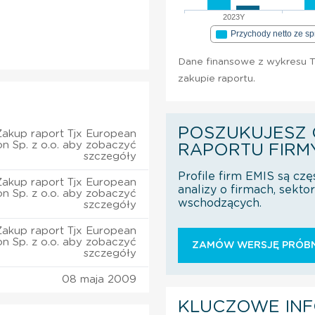
2023Y
Przychody netto ze s
Dane finansowe z wykresu Tj
zakupie raportu.
POSZUKUJESZ 
Zakup raport Tjx European
ion Sp. z o.o. aby zobaczyć
RAPORTU FIRM
szczegóły
Profile firm EMIS są czę
Zakup raport Tjx European
analizy o firmach, sekt
ion Sp. z o.o. aby zobaczyć
wschodzących.
szczegóły
Zakup raport Tjx European
ion Sp. z o.o. aby zobaczyć
ZAMÓW WERSJĘ PRÓBN
szczegóły
08 maja 2009
KLUCZOWE IN