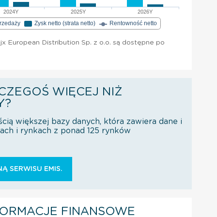
2024Y
2025Y
2026Y
przedaży
Zysk netto (strata netto)
Rentowność netto
x European Distribution Sp. z o.o. są dostępne po
CZEGOŚ WIĘCEJ NIŻ
Y?
ścią większej bazy danych, która zawiera dane i
orach i rynkach z ponad 125 rynków
Ą SERWISU EMIS.
FORMACJE FINANSOWE