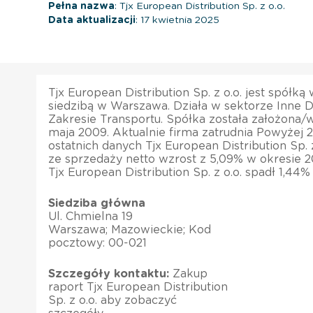
Pełna nazwa
: Tjx European Distribution Sp. z o.o.
Data aktualizacji
: 17 kwietnia 2025
Tjx European Distribution Sp. z o.o. jest spółk
siedzibą w Warszawa. Działa w sektorze Inne D
Zakresie Transportu. Spółka została założona/w
maja 2009. Aktualnie firma zatrudnia Powyżej 
ostatnich danych Tjx European Distribution Sp. 
ze sprzedaży netto wzrost z 5,09% w okresie 2
Tjx European Distribution Sp. z o.o. spadł 1,44
Siedziba główna
Ul. Chmielna 19
Warszawa; Mazowieckie; Kod
pocztowy: 00-021
Szczegóły kontaktu:
Zakup
raport Tjx European Distribution
Sp. z o.o. aby zobaczyć