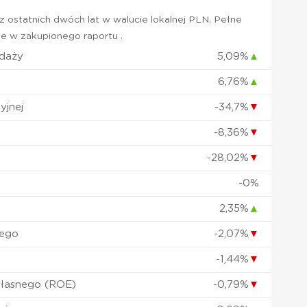
 ostatnich dwóch lat w walucie lokalnej PLN. Pełne
e w zakupionego raportu .
edaży
5,09%
▲
6,76%
▲
yjnej
-34,7%
▼
-8,36%
▼
-28,02%
▼
-0%
2,35%
▲
nego
-2,07%
▼
-1,44%
▼
własnego (ROE)
-0,79%
▼