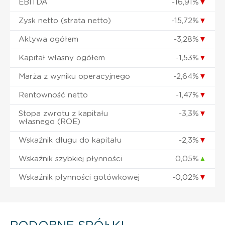
EBITDA
-16,91%
▼
Zysk netto (strata netto)
-15,72%
▼
Aktywa ogółem
-3,28%
▼
Kapitał własny ogółem
-1,53%
▼
Marża z wyniku operacyjnego
-2,64%
▼
Rentowność netto
-1,47%
▼
Stopa zwrotu z kapitału
-3,3%
▼
własnego (ROE)
Wskaźnik długu do kapitału
-2,3%
▼
Wskaźnik szybkiej płynności
0,05%
▲
Wskaźnik płynności gotówkowej
-0,02%
▼