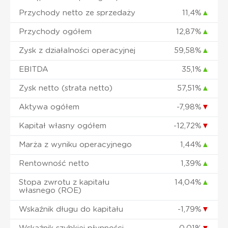
Przychody netto ze sprzedaży
11,4%
▲
Przychody ogółem
12,87%
▲
Zysk z działalności operacyjnej
59,58%
▲
EBITDA
35,1%
▲
Zysk netto (strata netto)
57,51%
▲
Aktywa ogółem
-7,98%
▼
Kapitał własny ogółem
-12,72%
▼
Marża z wyniku operacyjnego
1,44%
▲
Rentowność netto
1,39%
▲
Stopa zwrotu z kapitału
14,04%
▲
własnego (ROE)
Wskaźnik długu do kapitału
-1,79%
▼