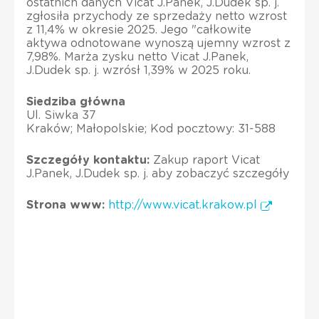
ostatnich danych Vicat J.Panek, J.Dudek sp. j.
zgłosiła przychody ze sprzedaży netto wzrost
z 11,4% w okresie 2025. Jego "całkowite
aktywa odnotowane wynoszą ujemny wzrost z
7,98%. Marża zysku netto Vicat J.Panek,
J.Dudek sp. j. wzrósł 1,39% w 2025 roku.
Siedziba główna
Ul. Siwka 37
Kraków; Małopolskie; Kod pocztowy: 31-588
Szczegóły kontaktu:
Zakup raport Vicat
J.Panek, J.Dudek sp. j. aby zobaczyć szczegóły
Strona www:
http://www.vicat.krakow.pl