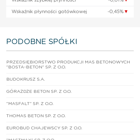
Wskaźnik szybkiej płynności
-0,01%
▼
Wskaźnik płynności gotówkowej
-0,45%
▼
PODOBNE SPÓŁKI
PRZEDSIĘBIORSTWO PRODUKCJI MAS BETONOWYCH
"BOSTA-BETON" SP. Z O.O.
BUDOKRUSZ S.A.
GÓRAŻDŻE BETON SP. Z O.O.
"MASFALT" SP. Z O.O.
THOMAS BETON SP. Z O.O.
EUROBUD CHAJEWSCY SP. Z O.O.