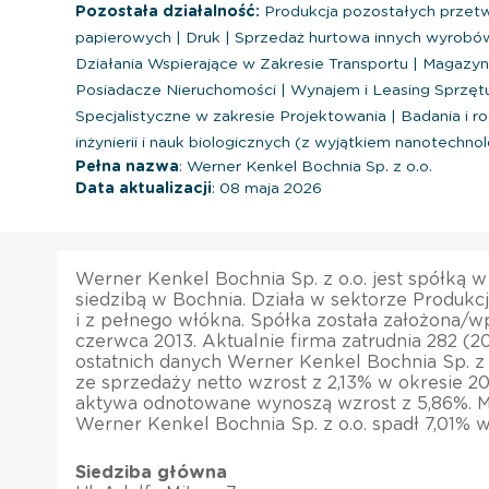
Pozostała działalność:
Produkcja pozostałych przet
papierowych
|
Druk
|
Sprzedaż hurtowa innych wyrob
Działania Wspierające w Zakresie Transportu
|
Magazyno
Posiadacze Nieruchomości
|
Wynajem i Leasing Sprzęt
Specjalistyczne w zakresie Projektowania
|
Badania i ro
inżynierii i nauk biologicznych (z wyjątkiem nanotechnolo
Pełna nazwa
: Werner Kenkel Bochnia Sp. z o.o.
Data aktualizacji
: 08 maja 2026
Werner Kenkel Bochnia Sp. z o.o. jest spółką 
siedzibą w Bochnia. Działa w sektorze Produkcja
i z pełnego włókna. Spółka została założona/wp
czerwca 2013. Aktualnie firma zatrudnia 282 (
ostatnich danych Werner Kenkel Bochnia Sp. z o
ze sprzedaży netto wzrost z 2,13% w okresie 20
aktywa odnotowane wynoszą wzrost z 5,86%. M
Werner Kenkel Bochnia Sp. z o.o. spadł 7,01% w
Siedziba główna