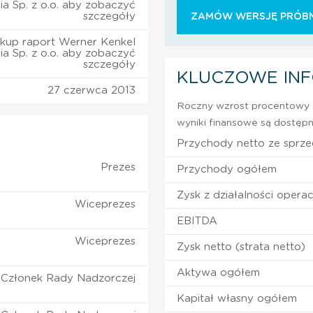
a Sp. z o.o. aby zobaczyć
szczegóły
ZAMÓW WERSJĘ PRÓBN
kup raport Werner Kenkel
a Sp. z o.o. aby zobaczyć
szczegóły
KLUCZOWE IN
27 czerwca 2013
Roczny wzrost procentowy z
wyniki finansowe są dostępn
Przychody netto ze sprz
Prezes
Przychody ogółem
Zysk z działalności operac
Wiceprezes
EBITDA
Wiceprezes
Zysk netto (strata netto)
Aktywa ogółem
Członek Rady Nadzorczej
Kapitał własny ogółem