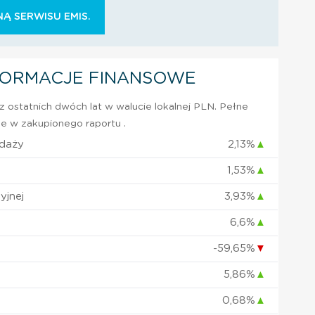
Ą SERWISU EMIS.
FORMACJE FINANSOWE
 ostatnich dwóch lat w walucie lokalnej PLN. Pełne
e w zakupionego raportu .
edaży
2,13%
▲
1,53%
▲
yjnej
3,93%
▲
6,6%
▲
-59,65%
▼
5,86%
▲
0,68%
▲