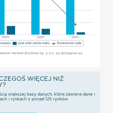
2023Y
2024Y
2025Y
przedaży
Zysk netto (strata netto)
Rentowność netto
erner Kenkel Bochnia Sp. z o.o. są dostępne po
CZEGOŚ WIĘCEJ NIŻ
Y?
ścią większej bazy danych, która zawiera dane i
orach i rynkach z ponad 125 rynków