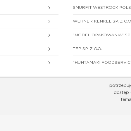
SMURFIT WESTROCK POLSKA
WERNER KENKEL SP. Z O.O
"MODEL OPAKOWANIA" SP. 
TFP SP. Z O.O.
"HUHTAMAKI FOODSERVICE 
potrzebuj
dostęp 
tema