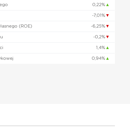
nego
0,22%
▲
-7,01%
▼
własnego (ROE)
-6,25%
▼
łu
-0,2%
▼
ci
1,4%
▲
wkowej
0,94%
▲