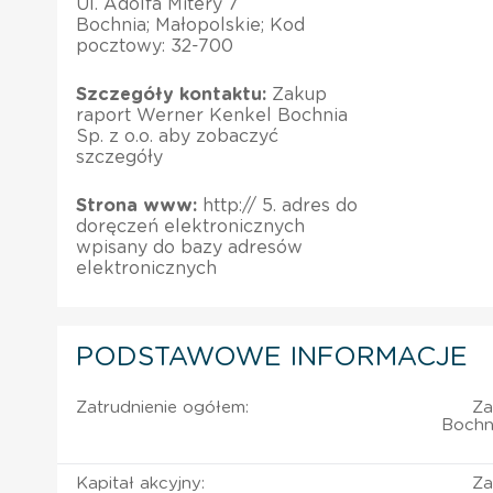
Ul. Adolfa Mitery 7
Bochnia; Małopolskie; Kod
pocztowy: 32-700
Szczegóły kontaktu:
Zakup
raport Werner Kenkel Bochnia
Sp. z o.o. aby zobaczyć
szczegóły
Strona www:
http://­­­­­­ 5. adres do
doręczeń elektronicznych
wpisany do bazy adresów
elektronicznych ­­­­­­
PODSTAWOWE INFORMACJE
Zatrudnienie ogółem:
Za
Bochni
Kapitał akcyjny:
Za