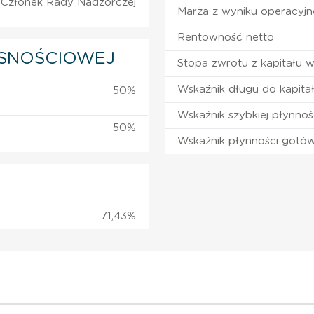
Członek Rady Nadzorczej
Marża z wyniku operacyj
Rentowność netto
SNOŚCIOWEJ
Stopa zwrotu z kapitału 
Wskaźnik długu do kapita
50%
Wskaźnik szybkiej płynnoś
50%
Wskaźnik płynności gotó
71,43%