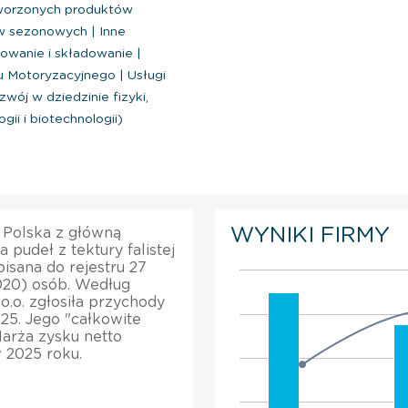
worzonych produktów
ów sezonowych
|
Inne
wanie i składowanie
|
u Motoryzacyjnego
|
Usługi
zwój w dziedzinie fizyki,
gii i biotechnologii)
WYNIKI FIRMY
w Polska z główną
 pudeł z tektury falistej
isana do rejestru 27
2020) osób. Według
.o. zgłosiła przychody
25. Jego "całkowite
arża zysku netto
 2025 roku.