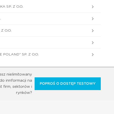
 SP. Z O.O.
.
Z O.O.
POLAND" SP. Z O.O.
esz nielimitowany
do innformacji na
POPROŚ O DOSTĘP TESTOWY
t firm, sektorów i
rynków?