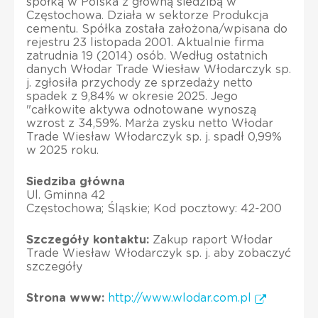
spółką w Polska z główną siedzibą w
Częstochowa. Działa w sektorze Produkcja
cementu. Spółka została założona/wpisana do
rejestru 23 listopada 2001. Aktualnie firma
zatrudnia 19 (2014) osób. Według ostatnich
danych Włodar Trade Wiesław Włodarczyk sp.
j. zgłosiła przychody ze sprzedaży netto
spadek z 9,84% w okresie 2025. Jego
"całkowite aktywa odnotowane wynoszą
wzrost z 34,59%. Marża zysku netto Włodar
Trade Wiesław Włodarczyk sp. j. spadł 0,99%
w 2025 roku.
Siedziba główna
Ul. Gminna 42
Częstochowa; Śląskie; Kod pocztowy: 42-200
Szczegóły kontaktu:
Zakup raport Włodar
Trade Wiesław Włodarczyk sp. j. aby zobaczyć
szczegóły
Strona www:
http://www.wlodar.com.pl