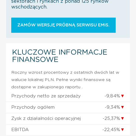
sektorach i rynkach z ponad 125 rynków
wschodzących.
ZAMÓW WERSJĘ PRÓBNĄ SERWISU EMIS.
KLUCZOWE INFORMACJE
FINANSOWE
Roczny wzrost procentowy z ostatnich dwóch lat w
walucie lokalnej PLN. Pełne wyniki finansowe są
dostępne w zakupionego raportu .
Przychody netto ze sprzedaży
-9,84%
▼
Przychody ogółem
-9,34%
▼
Zysk z działalności operacyjnej
-25,37%
▼
EBITDA
-22,45%
▼