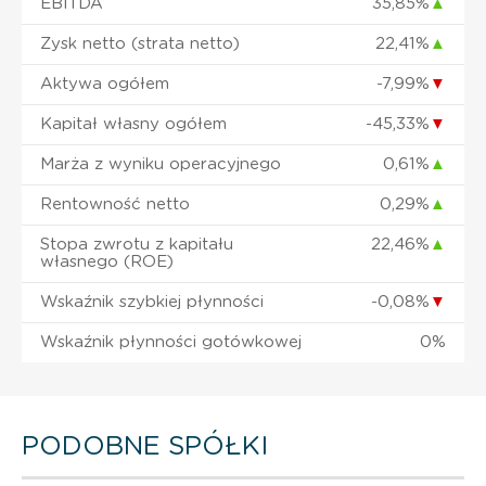
EBITDA
35,85%
▲
Zysk netto (strata netto)
22,41%
▲
Aktywa ogółem
-7,99%
▼
Kapitał własny ogółem
-45,33%
▼
Marża z wyniku operacyjnego
0,61%
▲
Rentowność netto
0,29%
▲
Stopa zwrotu z kapitału
22,46%
▲
własnego (ROE)
Wskaźnik szybkiej płynności
-0,08%
▼
Wskaźnik płynności gotówkowej
0%
PODOBNE SPÓŁKI