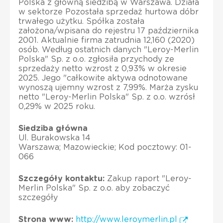
Polska z główną siedzibą w Warszawa. Działa
w sektorze Pozostała sprzedaż hurtowa dóbr
trwałego użytku. Spółka została
założona/wpisana do rejestru 17 października
2001. Aktualnie firma zatrudnia 12,160 (2020)
osób. Według ostatnich danych "Leroy-Merlin
Polska" Sp. z o.o. zgłosiła przychody ze
sprzedaży netto wzrost z 0,93% w okresie
2025. Jego "całkowite aktywa odnotowane
wynoszą ujemny wzrost z 7,99%. Marża zysku
netto "Leroy-Merlin Polska" Sp. z o.o. wzrósł
0,29% w 2025 roku.
Siedziba główna
Ul. Burakowska 14
Warszawa; Mazowieckie; Kod pocztowy: 01-
066
Szczegóły kontaktu:
Zakup raport "Leroy-
Merlin Polska" Sp. z o.o. aby zobaczyć
szczegóły
Strona www:
http://www.leroymerlin.pl