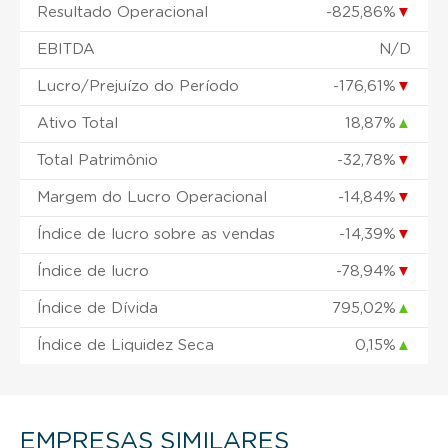
Resultado Operacional
-825,86%
▼
EBITDA
N/D
Lucro/Prejuízo do Período
-176,61%
▼
Ativo Total
18,87%
▲
Total Patrimônio
-32,78%
▼
Margem do Lucro Operacional
-14,84%
▼
Índice de lucro sobre as vendas
-14,39%
▼
Índice de lucro
-78,94%
▼
Índice de Dívida
795,02%
▲
Índice de Liquidez Seca
0,15%
▲
EMPRESAS SIMILARES