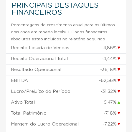
PRINCIPAIS DESTAQUES
FINANCEIROS
Percentagens de crescimento anual para os últimos
dois anos em moeda local% 1. Dados financeiros
absolutos estão incluídos no relatório adquirido .
Receita Liquida de Vendas
-4,86%
▼
Receita Operacional Total
-4,44%
▼
Resultado Operacional
-36,18%
▼
EBITDA
-62,56%
▼
Lucro/Prejuízo do Período
-31,32%
▼
Ativo Total
5,47%
▲
Total Patrimônio
-7,18%
▼
Margem do Lucro Operacional
-7,22%
▼