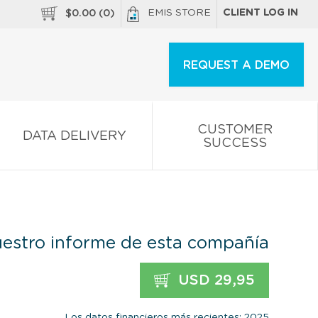
EMIS STORE
CLIENT LOG IN
$
0.00
(
0
)
REQUEST A DEMO
CUSTOMER
DATA DELIVERY
SUCCESS
estro informe de esta compañía
USD 29,95
Los datos financieros más recientes: 2025