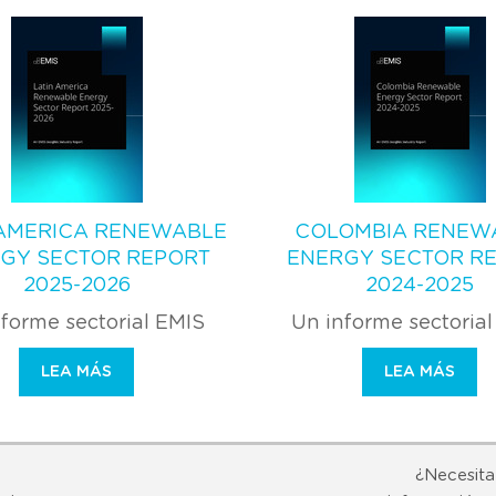
 AMERICA RENEWABLE
COLOMBIA RENEW
GY SECTOR REPORT
ENERGY SECTOR R
2025-2026
2024-2025
forme sectorial EMIS
Un informe sectoria
LEA MÁS
LEA MÁS
¿Necesita