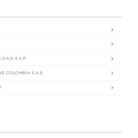
A.S. E.S.P.
 COLOMBIA S.A.S.
.