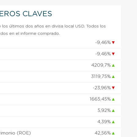
IEROS CLAVES
 los últimos dos años en divisa local USD. Todos los
uidos en el informe comprado.
-9,46%
▼
-9,46%
▼
)
4209,7%
▲
3119,75%
▲
-23,96%
▼
1665,45%
▲
5,92%
▲
4,39%
▲
rimonio (ROE)
42,56%
▲