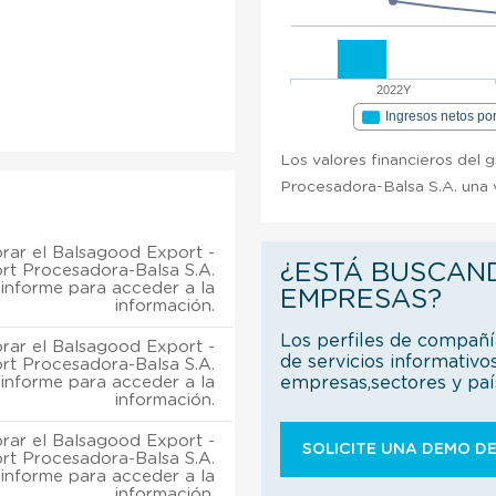
2022Y
Ingresos netos po
Los valores financieros del 
Procesadora-Balsa S.A. una v
ar el Balsagood Export -
¿ESTÁ BUSCAN
rt Procesadora-Balsa S.A.
informe para acceder a la
EMPRESAS?
información.
Los perfiles de compañ
ar el Balsagood Export -
de servicios informativo
rt Procesadora-Balsa S.A.
informe para acceder a la
empresas,sectores y pa
información.
ar el Balsagood Export -
SOLICITE UNA DEMO DE
rt Procesadora-Balsa S.A.
informe para acceder a la
información.