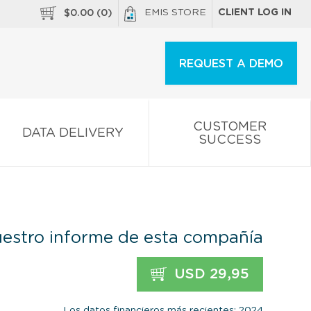
EMIS STORE
CLIENT LOG IN
$
0.00
(
0
)
REQUEST A DEMO
CUSTOMER
DATA DELIVERY
SUCCESS
estro informe de esta compañía
USD 29,95
Los datos financieros más recientes: 2024