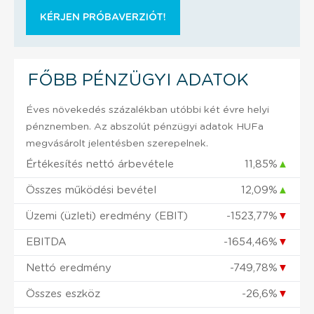
KÉRJEN PRÓBAVERZIÓT!
FŐBB PÉNZÜGYI ADATOK
Éves növekedés százalékban utóbbi két évre helyi
pénznemben. Az abszolút pénzügyi adatok HUFa
megvásárolt jelentésben szerepelnek.
Értékesítés nettó árbevétele
11,85%
▲
Összes működési bevétel
12,09%
▲
Üzemi (üzleti) eredmény (EBIT)
-1523,77%
▼
EBITDA
-1654,46%
▼
Nettó eredmény
-749,78%
▼
Összes eszköz
-26,6%
▼