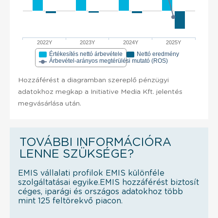
2022Y
2023Y
2024Y
2025Y
Értékesítés nettó árbevétele
Nettó eredmény
Árbevétel-arányos megtérülési mutató (ROS)
Hozzáférést a diagramban szereplő pénzügyi
adatokhoz megkap a Initiative Media Kft. jelentés
megvásárlása után.
TOVÁBBI INFORMÁCIÓRA
LENNE SZÜKSÉGE?
EMIS vállalati profilok EMIS különféle
szolgáltatásai egyike.EMIS hozzáférést biztosít
céges, iparági és országos adatokhoz több
mint 125 feltörekvő piacon.