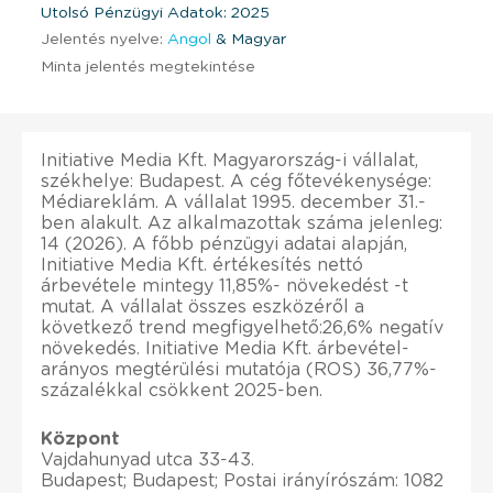
Utolsó Pénzügyi Adatok: 2025
Jelentés nyelve:
Angol
& Magyar
Minta jelentés megtekintése
Initiative Media Kft. Magyarország-i vállalat,
székhelye: Budapest. A cég főtevékenysége:
Médiareklám. A vállalat 1995. december 31.-
ben alakult. Az alkalmazottak száma jelenleg:
14 (2026). A főbb pénzügyi adatai alapján,
Initiative Media Kft. értékesítés nettó
árbevétele mintegy 11,85%- növekedést -t
mutat. A vállalat összes eszközéről a
következő trend megfigyelhető:26,6% negatív
növekedés. Initiative Media Kft. árbevétel-
arányos megtérülési mutatója (ROS) 36,77%-
százalékkal csökkent 2025-ben.
Központ
Vajdahunyad utca 33-43.
Budapest; Budapest; Postai irányírószám: 1082