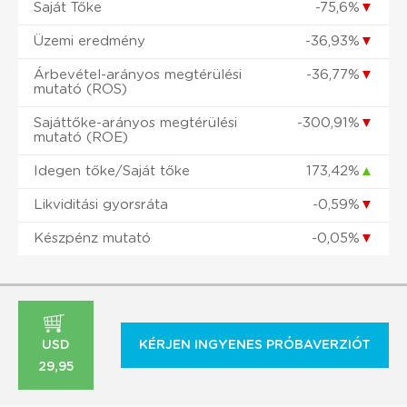
Saját Tőke
-75,6%
▼
Üzemi eredmény
-36,93%
▼
Árbevétel-arányos megtérülési
-36,77%
▼
mutató (ROS)
Sajáttőke-arányos megtérülési
-300,91%
▼
mutató (ROE)
Idegen tőke/Saját tőke
173,42%
▲
Likviditási gyorsráta
-0,59%
▼
Készpénz mutató
-0,05%
▼
USD
KÉRJEN INGYENES PRÓBAVERZIÓT
29,95