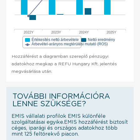
2022Y
2023Y
2024Y
2025Y
Értékesítés nettó árbevétele
Nettó eredmény
Árbevétel-arányos megtérülési mutató (ROS)
Hozzáférést a diagramban szereplő pénzügyi
adatokhoz megkap a REFU Hungary Kft. jelentés
megvásárlása után.
TOVÁBBI INFORMÁCIÓRA
LENNE SZÜKSÉGE?
EMIS vállalati profilok EMIS különféle
szolgáltatásai egyike.EMIS hozzáférést biztosít
céges, iparági és országos adatokhoz több
mint 125 feltörekvő piacon.