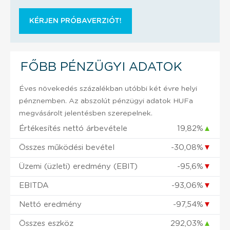
KÉRJEN PRÓBAVERZIÓT!
FŐBB PÉNZÜGYI ADATOK
Éves növekedés százalékban utóbbi két évre helyi
pénznemben. Az abszolút pénzügyi adatok HUFa
megvásárolt jelentésben szerepelnek.
Értékesítés nettó árbevétele
19,82%
▲
Összes működési bevétel
-30,08%
▼
Üzemi (üzleti) eredmény (EBIT)
-95,6%
▼
EBITDA
-93,06%
▼
Nettó eredmény
-97,54%
▼
Összes eszköz
292,03%
▲