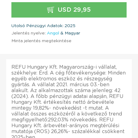
USD 29,95
Utolsó Pénzügyi Adatok: 2025
Jelentés nyelve:
Angol
& Magyar
Minta jelentés megtekintése
REFU Hungary Kft. Magyarország-i vállalat,
székhelye: Érd. A cég főtevékenysége: Minden
egyéb elektromos eszköz és részegység
gyártás. A vállalat 2021. március 03.-ben
alakult. Az alkalmazottak száma jelenleg: 42
(2024). A főbb pénzügyi adatai alapján, REFU
Hungary Kft. értékesítés nettó árbevétele
mintegy 19,82%- növekedést -t mutat. A
vállalat összes eszközéről a következő trend
megfigyelhető:292,03% növekedés. REFU
Hungary Kft. árbevétel-arányos megtérülési
mutatója (ROS) 26,26%- százalékkal csökkent
2025-ben.