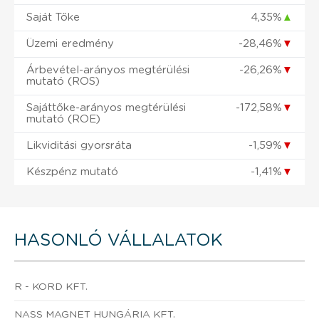
Saját Tőke
4,35%
▲
Üzemi eredmény
-28,46%
▼
Árbevétel-arányos megtérülési
-26,26%
▼
mutató (ROS)
Sajáttőke-arányos megtérülési
-172,58%
▼
mutató (ROE)
Likviditási gyorsráta
-1,59%
▼
Készpénz mutató
-1,41%
▼
HASONLÓ VÁLLALATOK
R - KORD KFT.
NASS MAGNET HUNGÁRIA KFT.