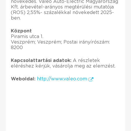
növekedés. Valeo Auto-Electric Magyarország
Kft. árbevétel-arányos megtérülési mutatója
(ROS) 2,55%- százalékkal növekedett 2025-
ben.
Központ
Piramis utca 1.
Veszprém; Veszprém; Postai irányírószám:
8200
Kapcsolattartási adatok:
A részletek
eléréshez kérjük, vásárolja meg az elemzést.
Weboldal:
http://www.valeo.com