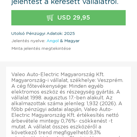
jelentést a keresett vállalatról.
USD 29,95
Utolsó Pénzügyi Adatok: 2025
Jelentés nyelve:
Angol
& Magyar
Minta jelentés megtekintése
Valeo Auto-Electric Magyarország Kft.
Magyarország-i vállalat, székhelye: Veszprém.
A cég főtevékenysége: Minden egyéb
elektromos eszköz és részegység gyártás. A
vállalat 1998. augusztus 17.-ben alakult. Az
alkalmazottak száma jelenleg: 1,932 (2026). A
főbb pénzügyi adatai alapján, Valeo Auto-
Electric Magyarország Kft. értékesítés nettó
árbevétele mintegy 0,76%- csökkenést -t
mutat. A vállalat összes eszközéről a
következő trend megfigyelhető:9,3%