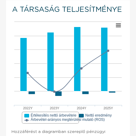
A TÁRSASÁG TELJESÍTMÉNYE
2022Y
2023Y
2024Y
2025Y
Értékesítés nettó árbevétele
Nettó eredmény
Árbevétel-arányos megtérülési mutató (ROS)
Hozzáférést a diagramban szereplő pénzügyi