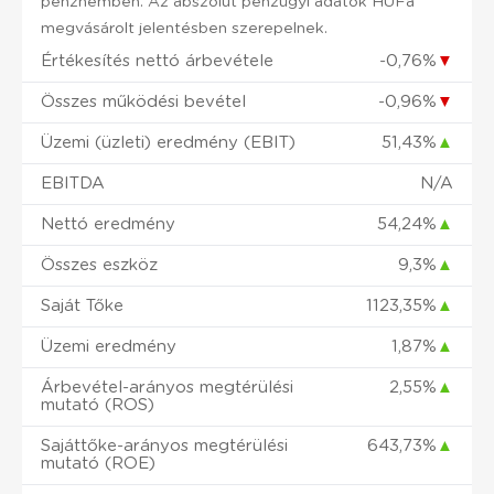
pénznemben. Az abszolút pénzügyi adatok HUFa
megvásárolt jelentésben szerepelnek.
Értékesítés nettó árbevétele
-0,76%
▼
Összes működési bevétel
-0,96%
▼
Üzemi (üzleti) eredmény (EBIT)
51,43%
▲
EBITDA
N/A
Nettó eredmény
54,24%
▲
Összes eszköz
9,3%
▲
Saját Tőke
1123,35%
▲
Üzemi eredmény
1,87%
▲
Árbevétel-arányos megtérülési
2,55%
▲
mutató (ROS)
Sajáttőke-arányos megtérülési
643,73%
▲
mutató (ROE)