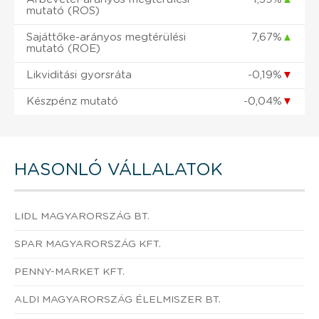
mutató (ROS)
Sajáttőke-arányos megtérülési
7,67%
▲
mutató (ROE)
Likviditási gyorsráta
-0,19%
▼
Készpénz mutató
-0,04%
▼
HASONLÓ VÁLLALATOK
LIDL MAGYARORSZÁG BT.
SPAR MAGYARORSZÁG KFT.
PENNY-MARKET KFT.
ALDI MAGYARORSZÁG ÉLELMISZER BT.