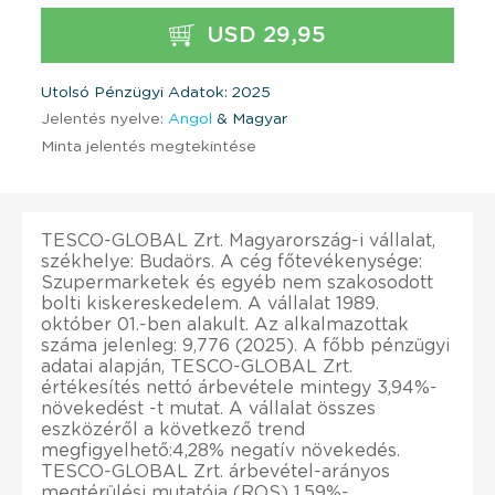
USD 29,95
Utolsó Pénzügyi Adatok: 2025
Jelentés nyelve:
Angol
& Magyar
Minta jelentés megtekintése
TESCO-GLOBAL Zrt. Magyarország-i vállalat,
székhelye: Budaörs. A cég főtevékenysége:
Szupermarketek és egyéb nem szakosodott
bolti kiskereskedelem. A vállalat 1989.
október 01.-ben alakult. Az alkalmazottak
száma jelenleg: 9,776 (2025). A főbb pénzügyi
adatai alapján, TESCO-GLOBAL Zrt.
értékesítés nettó árbevétele mintegy 3,94%-
növekedést -t mutat. A vállalat összes
eszközéről a következő trend
megfigyelhető:4,28% negatív növekedés.
TESCO-GLOBAL Zrt. árbevétel-arányos
megtérülési mutatója (ROS) 1,59%-