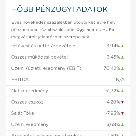
FŐBB PÉNZÜGYI ADATOK
Éves növekedés százalékban utóbbi két évre helyi
pénznemben. Az abszolút pénzügyi adatok HUFa
megvásárolt jelentésben szerepelnek.
Értékesítés nettó árbevétele
3,94%
▲
Összes működési bevétel
3,45%
▲
Üzemi (üzleti) eredmény (EBIT)
70,42%
▲
EBITDA
N/A
Nettó eredmény
51,32%
▲
Összes eszköz
-4,28%
▼
Saját Tőke
-7,93%
▼
Üzemi eredmény
3,68%
▲
Árbevétel-arányos megtérülési
1,59%
▲