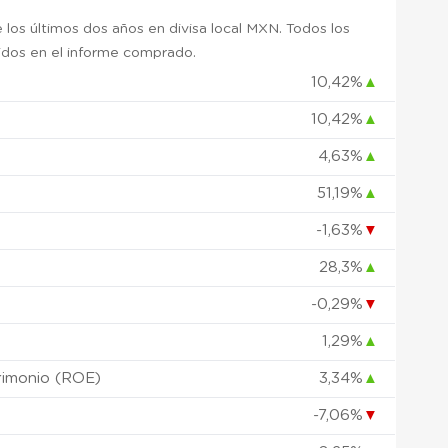
 los últimos dos años en divisa local MXN. Todos los
uidos en el informe comprado.
10,42%
▲
10,42%
▲
)
4,63%
▲
51,19%
▲
-1,63%
▼
28,3%
▲
-0,29%
▼
1,29%
▲
rimonio (ROE)
3,34%
▲
-7,06%
▼