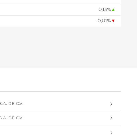
0,13%
▲
-0,01%
▼
. DE C.V.
. DE C.V.