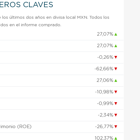
IEROS CLAVES
 los últimos dos años en divisa local MXN. Todos los
uidos en el informe comprado.
27,07%
▲
27,07%
▲
)
-0,26%
▼
-62,66%
▼
27,06%
▲
-10,98%
▼
-0,99%
▼
-2,34%
▼
rimonio (ROE)
-26,77%
▼
102,37%
▲