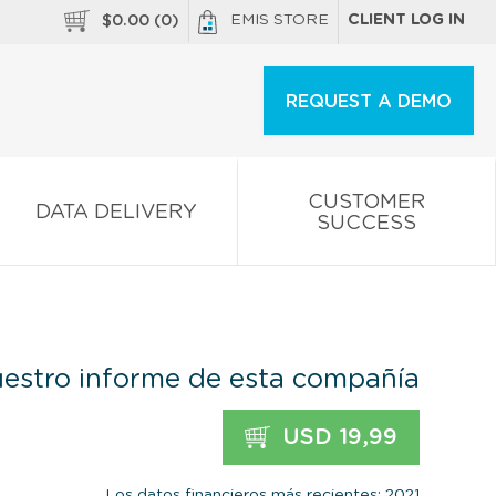
EMIS STORE
CLIENT LOG IN
$
0.00
(
0
)
REQUEST A DEMO
CUSTOMER
DATA DELIVERY
SUCCESS
estro informe de esta compañía
USD 19,99
Los datos financieros más recientes: 2021