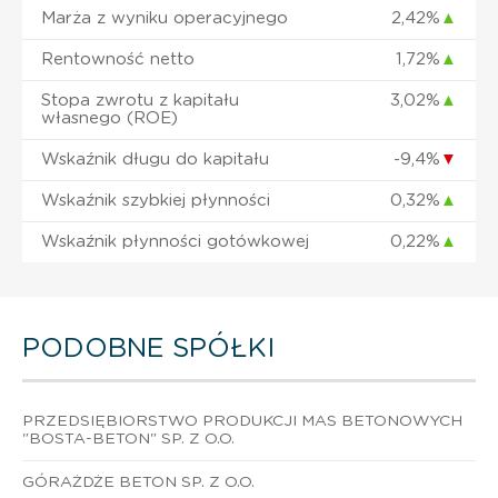
Marża z wyniku operacyjnego
2,42%
▲
Rentowność netto
1,72%
▲
Stopa zwrotu z kapitału
3,02%
▲
własnego (ROE)
Wskaźnik długu do kapitału
-9,4%
▼
Wskaźnik szybkiej płynności
0,32%
▲
Wskaźnik płynności gotówkowej
0,22%
▲
PODOBNE SPÓŁKI
PRZEDSIĘBIORSTWO PRODUKCJI MAS BETONOWYCH
"BOSTA-BETON" SP. Z O.O.
GÓRAŻDŻE BETON SP. Z O.O.