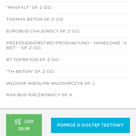
"MASFALT" SP. Z O.O.
THOMAS BETON SP. Z O.O.
EUROBUD CHAJEWSCY SP. Z O.O.
PRZEDSIĘBIORSTWO PRODUKCYJNO - HANDLOWE "A
BET" - SP. Z O.O.
BT TOPBETON SP. Z O.O.
"TH-BETON" SP. Z O.O.
WŁODAR WIESŁAW WŁODARCZYK SP. J.
RAK-BUD RACZKOWSCY SP. K.
USD
POPROŚ O DOSTĘP TESTOWY
29,95