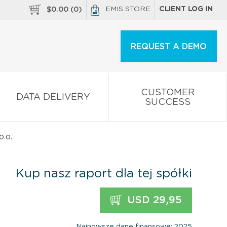
EMIS STORE
CLIENT LOG IN
$
0.00
(
0
)
REQUEST A DEMO
CUSTOMER
DATA DELIVERY
SUCCESS
.o.
Kup nasz raport dla tej spółki
USD 29,95
Najnowsze dane finansowe: 2025