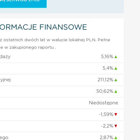
FORMACJE FINANSOWE
 ostatnich dwóch lat w walucie lokalnej PLN. Pełne
e w zakupionego raportu .
edaży
5,16%
▲
5,4%
▲
yjnej
211,12%
▲
50,62%
▲
Niedostępne
-1,59%
▼
-2,2%
▼
nego
2,87%
▲