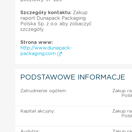
Szczegóły kontaktu:
Zakup
raport Dunapack Packaging
Polska Sp. z o.o. aby zobaczyć
szczegóły
Strona www:
http://www.dunapack-
packaging.com
PODSTAWOWE INFORMACJE
Zatrudnienie ogółem:
Zakup r
Pols
Kapitał akcyjny:
Zakup r
Pols
Audytor:
Zakup r