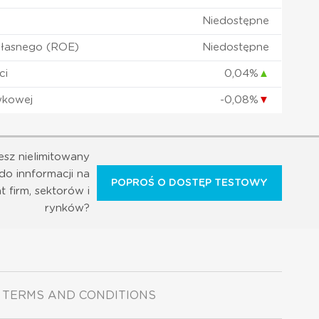
Niedostępne
własnego (ROE)
Niedostępne
ci
0,04%
▲
wkowej
-0,08%
▼
esz nielimitowany
do innformacji na
POPROŚ O DOSTĘP TESTOWY
t firm, sektorów i
rynków?
TERMS AND CONDITIONS