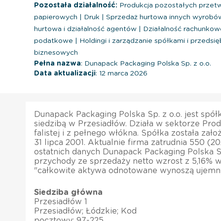
Pozostała działalność:
Produkcja pozostałych przet
papierowych
|
Druk
|
Sprzedaż hurtowa innych wyrob
hurtowa i działalność agentów
|
Działalność rachunkow
podatkowe
|
Holdingi i zarządzanie spółkami i przedsi
biznesowych
Pełna nazwa
: Dunapack Packaging Polska Sp. z o.o.
Data aktualizacji
: 12 marca 2026
Dunapack Packaging Polska Sp. z o.o. jest spó
siedzibą w Przesiadłów. Działa w sektorze Prod
falistej i z pełnego włókna. Spółka została zał
31 lipca 2001. Aktualnie firma zatrudnia 550 (2
ostatnich danych Dunapack Packaging Polska Sp.
przychody ze sprzedaży netto wzrost z 5,16% w
"całkowite aktywa odnotowane wynoszą ujemny
Siedziba główna
Przesiadłów 1
Przesiadłów; Łódzkie; Kod
pocztowy: 97-225