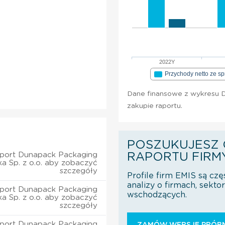
2022Y
Przychody netto ze s
Dane finansowe z wykresu D
zakupie raportu.
POSZUKUJESZ 
aport Dunapack Packaging
RAPORTU FIRM
ka Sp. z o.o. aby zobaczyć
szczegóły
Profile firm EMIS są czę
analizy o firmach, sekt
aport Dunapack Packaging
wschodzących.
ka Sp. z o.o. aby zobaczyć
szczegóły
aport Dunapack Packaging
ZAMÓW WERSJĘ PRÓBN