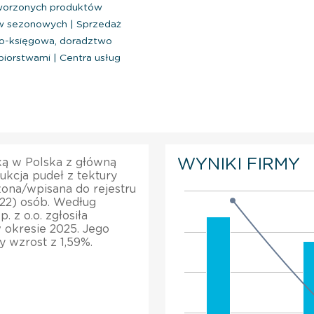
worzonych produktów
ów sezonowych
|
Sprzedaż
o-księgowa, doradztwo
ębiorstwami
|
Centra usług
WYNIKI FIRMY
łką w Polska z główną
ukcja pudeł z tektury
ożona/wpisana do rejestru
022) osób. Według
 z o.o. zgłosiła
 okresie 2025. Jego
 wzrost z 1,59%.