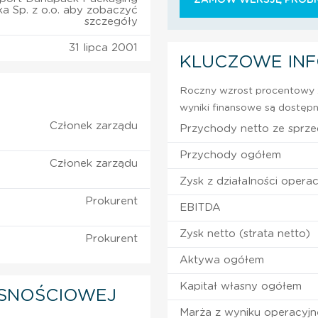
ka Sp. z o.o. aby zobaczyć
szczegóły
31 lipca 2001
KLUCZOWE IN
Roczny wzrost procentowy z
wyniki finansowe są dostępn
Członek zarządu
Przychody netto ze sprz
Przychody ogółem
Członek zarządu
Zysk z działalności operac
Prokurent
EBITDA
Zysk netto (strata netto)
Prokurent
Aktywa ogółem
Kapitał własny ogółem
SNOŚCIOWEJ
Marża z wyniku operacyj