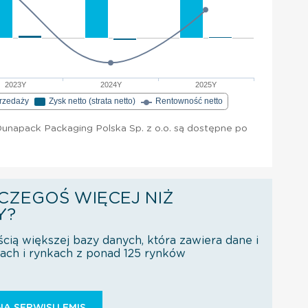
2023Y
2024Y
2025Y
przedaży
Zysk netto (strata netto)
Rentowność netto
unapack Packaging Polska Sp. z o.o. są dostępne po
CZEGOŚ WIĘCEJ NIŻ
Y?
ścią większej bazy danych, która zawiera dane i
orach i rynkach z ponad 125 rynków
Ą SERWISU EMIS.