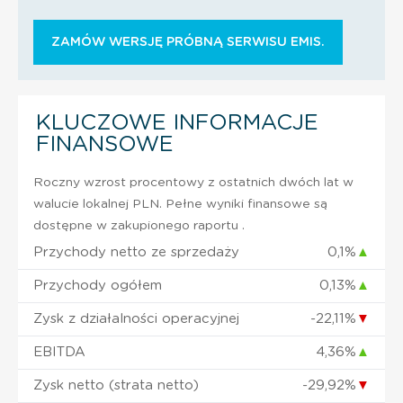
ZAMÓW WERSJĘ PRÓBNĄ SERWISU EMIS.
KLUCZOWE INFORMACJE
FINANSOWE
Roczny wzrost procentowy z ostatnich dwóch lat w
walucie lokalnej PLN. Pełne wyniki finansowe są
dostępne w zakupionego raportu .
Przychody netto ze sprzedaży
0,1%
▲
Przychody ogółem
0,13%
▲
Zysk z działalności operacyjnej
-22,11%
▼
EBITDA
4,36%
▲
Zysk netto (strata netto)
-29,92%
▼