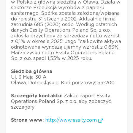
w Polska z główną siedzibą w Oława. Działa w
sektorze Produkcja wyrobów z papieru
sanitarnego. Spółka została założona/wpisana
do rejestru 31 stycznia 2002. Aktualnie firma
zatrudnia 685 (2020) osób. Według ostatnich
danych Essity Operations Poland Sp. z o.o.
zgłosiła przychody ze sprzedaży netto wzrost
z 0,1% w okresie 2025. Jego "całkowite aktywa
odnotowane wynoszą ujemny wzrost z 0,63%.
Marża zysku netto Essity Operations Poland
Sp. z o.o. spadł 1,55% w 2025 roku.
Siedziba główna
Ul. 3 Maja 30 A
Oława; Dolnośląskie; Kod pocztowy: 55-200
Szczegóły kontaktu:
Zakup raport Essity
Operations Poland Sp. z o.o. aby zobaczyć
szczegóły
Strona www:
http://www.essity.com