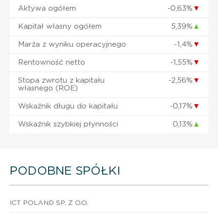
Aktywa ogółem
-0,63%
▼
Kapitał własny ogółem
5,39%
▲
Marża z wyniku operacyjnego
-1,4%
▼
Rentowność netto
-1,55%
▼
Stopa zwrotu z kapitału
-2,56%
▼
własnego (ROE)
Wskaźnik długu do kapitału
-0,17%
▼
Wskaźnik szybkiej płynności
0,13%
▲
PODOBNE SPÓŁKI
ICT POLAND SP. Z O.O.