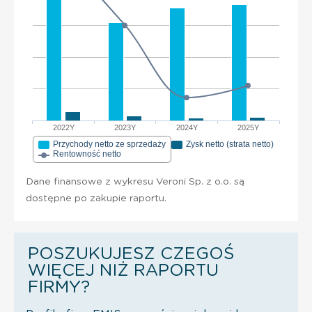
2022Y
2023Y
2024Y
2025Y
Przychody netto ze sprzedaży
Zysk netto (strata netto)
Rentowność netto
Dane finansowe z wykresu Veroni Sp. z o.o. są
dostępne po zakupie raportu.
POSZUKUJESZ CZEGOŚ
WIĘCEJ NIŻ RAPORTU
FIRMY?