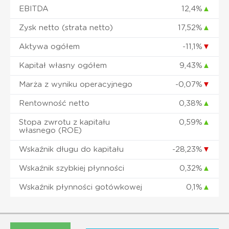
EBITDA
12,4%
▲
Zysk netto (strata netto)
17,52%
▲
Aktywa ogółem
-11,1%
▼
Kapitał własny ogółem
9,43%
▲
Marża z wyniku operacyjnego
-0,07%
▼
Rentowność netto
0,38%
▲
Stopa zwrotu z kapitału
0,59%
▲
własnego (ROE)
Wskaźnik długu do kapitału
-28,23%
▼
Wskaźnik szybkiej płynności
0,32%
▲
Wskaźnik płynności gotówkowej
0,1%
▲