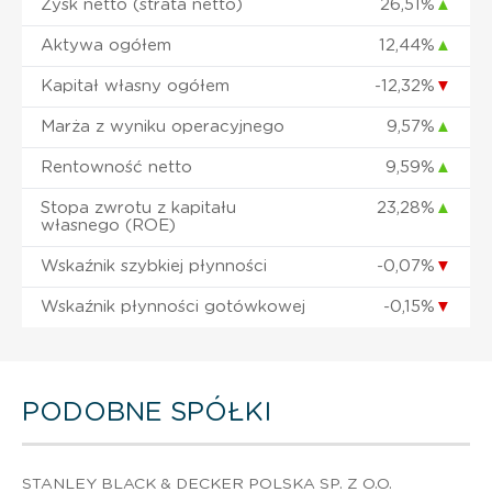
Zysk netto (strata netto)
26,51%
▲
Aktywa ogółem
12,44%
▲
Kapitał własny ogółem
-12,32%
▼
Marża z wyniku operacyjnego
9,57%
▲
Rentowność netto
9,59%
▲
Stopa zwrotu z kapitału
23,28%
▲
własnego (ROE)
Wskaźnik szybkiej płynności
-0,07%
▼
Wskaźnik płynności gotówkowej
-0,15%
▼
PODOBNE SPÓŁKI
STANLEY BLACK & DECKER POLSKA SP. Z O.O.