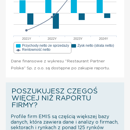
2021Y
2022Y
2023Y
2024Y
Przychody netto ze sprzedaży
Zysk netto (strata netto)
Rentowność netto
Dane finansowe z wykresu "Restaurant Partner
Polska" Sp. z o.o. są dostępne po zakupie raportu.
POSZUKUJESZ CZEGOŚ
WIĘCEJ NIŻ RAPORTU
FIRMY?
Profile firm EMIS są częścią większej bazy
danych, która zawiera dane i analizy o firmach,
sektorach i rynkach z ponad 125 rynków