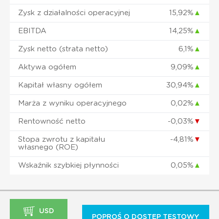
Zysk z działalności operacyjnej
15,92%
▲
EBITDA
14,25%
▲
Zysk netto (strata netto)
6,1%
▲
Aktywa ogółem
9,09%
▲
Kapitał własny ogółem
30,94%
▲
Marża z wyniku operacyjnego
0,02%
▲
Rentowność netto
-0,03%
▼
Stopa zwrotu z kapitału
-4,81%
▼
własnego (ROE)
Wskaźnik szybkiej płynności
0,05%
▲
USD
POPROŚ O DOSTĘP TESTOWY