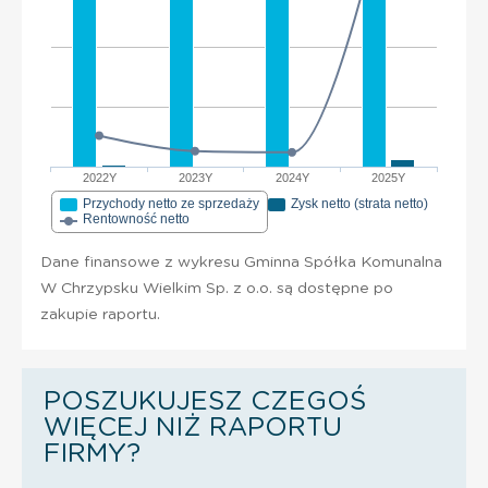
2022Y
2023Y
2024Y
2025Y
Przychody netto ze sprzedaży
Zysk netto (strata netto)
Rentowność netto
Dane finansowe z wykresu Gminna Spółka Komunalna
W Chrzypsku Wielkim Sp. z o.o. są dostępne po
zakupie raportu.
POSZUKUJESZ CZEGOŚ
WIĘCEJ NIŻ RAPORTU
FIRMY?