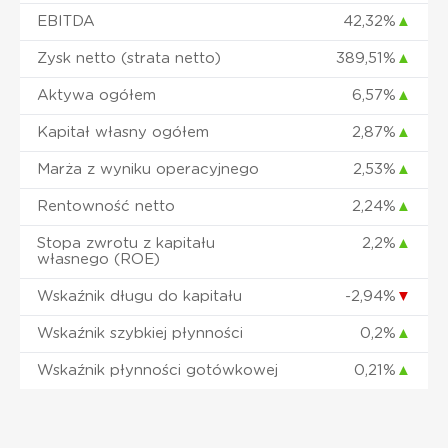
EBITDA
42,32%
▲
Zysk netto (strata netto)
389,51%
▲
Aktywa ogółem
6,57%
▲
Kapitał własny ogółem
2,87%
▲
Marża z wyniku operacyjnego
2,53%
▲
Rentowność netto
2,24%
▲
Stopa zwrotu z kapitału
2,2%
▲
własnego (ROE)
Wskaźnik długu do kapitału
-2,94%
▼
Wskaźnik szybkiej płynności
0,2%
▲
Wskaźnik płynności gotówkowej
0,21%
▲