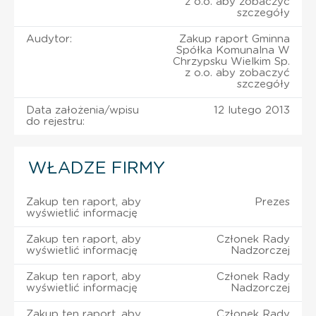
z o.o. aby zobaczyć
szczegóły
Audytor:
Zakup raport Gminna
Spółka Komunalna W
Chrzypsku Wielkim Sp.
z o.o. aby zobaczyć
szczegóły
Data założenia/wpisu
12 lutego 2013
do rejestru:
WŁADZE FIRMY
Zakup ten raport, aby
Prezes
wyświetlić informację
Zakup ten raport, aby
Członek Rady
wyświetlić informację
Nadzorczej
Zakup ten raport, aby
Członek Rady
wyświetlić informację
Nadzorczej
Zakup ten raport, aby
Członek Rady