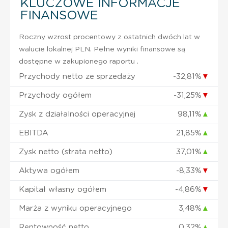
KLUCZOWE INFORMACJE
FINANSOWE
Roczny wzrost procentowy z ostatnich dwóch lat w
walucie lokalnej PLN. Pełne wyniki finansowe są
dostępne w zakupionego raportu .
Przychody netto ze sprzedaży
-32,81%
▼
Przychody ogółem
-31,25%
▼
Zysk z działalności operacyjnej
98,11%
▲
EBITDA
21,85%
▲
Zysk netto (strata netto)
37,01%
▲
Aktywa ogółem
-8,33%
▼
Kapitał własny ogółem
-4,86%
▼
Marża z wyniku operacyjnego
3,48%
▲
Rentowność netto
0,32%
▲