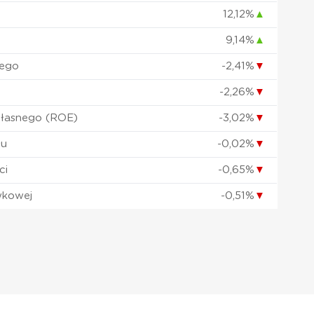
12,12%
▲
9,14%
▲
nego
-2,41%
▼
-2,26%
▼
własnego (ROE)
-3,02%
▼
łu
-0,02%
▼
ci
-0,65%
▼
wkowej
-0,51%
▼