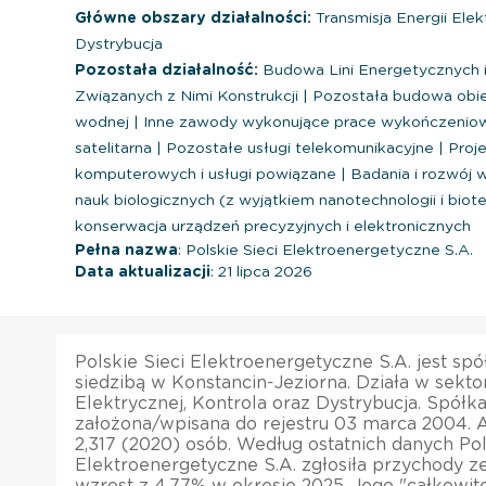
Główne obszary działalności:
Transmisja Energii Elek
Dystrybucja
Pozostała działalność:
Budowa Lini Energetycznych i
Związanych z Nimi Konstrukcji
|
Pozostała budowa obiek
wodnej
|
Inne zawody wykonujące prace wykończeni
satelitarna
|
Pozostałe usługi telekomunikacyjne
|
Proj
komputerowych i usługi powiązane
|
Badania i rozwój w d
nauk biologicznych (z wyjątkiem nanotechnologii i biot
konserwacja urządzeń precyzyjnych i elektronicznych
Pełna nazwa
: Polskie Sieci Elektroenergetyczne S.A.
Data aktualizacji
: 21 lipca 2026
Polskie Sieci Elektroenergetyczne S.A. jest sp
siedzibą w Konstancin-Jeziorna. Działa w sekto
Elektrycznej, Kontrola oraz Dystrybucja. Spółka
założona/wpisana do rejestru 03 marca 2004. A
2,317 (2020) osób. Według ostatnich danych Pol
Elektroenergetyczne S.A. zgłosiła przychody z
wzrost z 4,77% w okresie 2025. Jego "całkowi