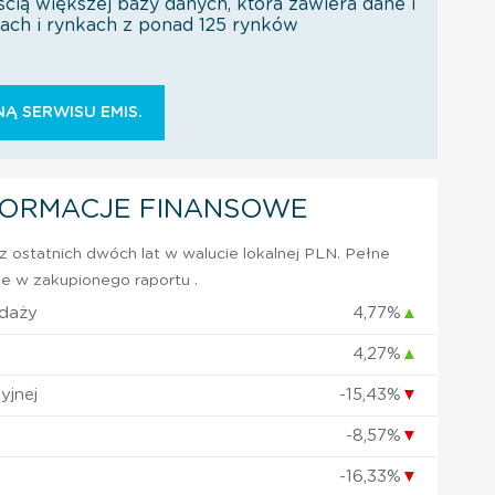
ścią większej bazy danych, która zawiera dane i
orach i rynkach z ponad 125 rynków
Ą SERWISU EMIS.
FORMACJE FINANSOWE
 ostatnich dwóch lat w walucie lokalnej PLN. Pełne
e w zakupionego raportu .
edaży
4,77%
▲
4,27%
▲
yjnej
-15,43%
▼
-8,57%
▼
-16,33%
▼