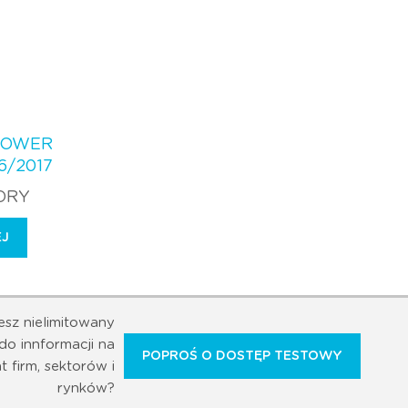
POWER
6/2017
TORY
EJ
esz nielimitowany
do innformacji na
POPROŚ O DOSTĘP TESTOWY
t firm, sektorów i
rynków?