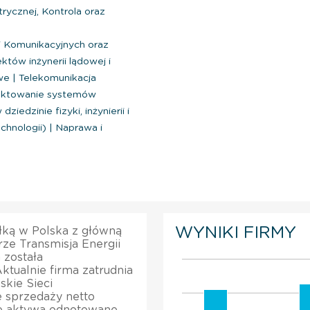
trycznej, Kontrola oraz
 Komunikacyjnych oraz
tów inżynerii lądowej i
owe
|
Telekomunikacja
ektowanie systemów
ziedzinie fizyki, inżynierii i
echnologii)
|
Naprawa i
WYNIKI FIRMY
ółką w Polska z główną
rze Transmisja Energii
 została
ktualnie firma zatrudnia
skie Sieci
e sprzedaży netto
te aktywa odnotowane