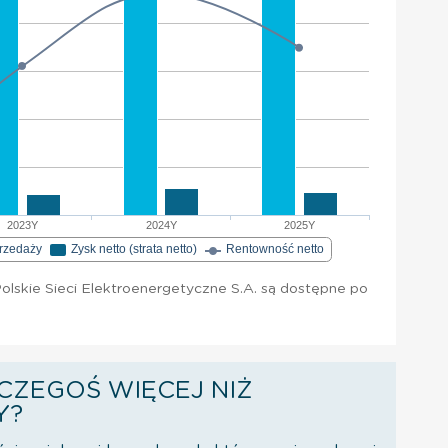
2023Y
2024Y
2025Y
przedaży
Zysk netto (strata netto)
Rentowność netto
olskie Sieci Elektroenergetyczne S.A. są dostępne po
CZEGOŚ WIĘCEJ NIŻ
Y?