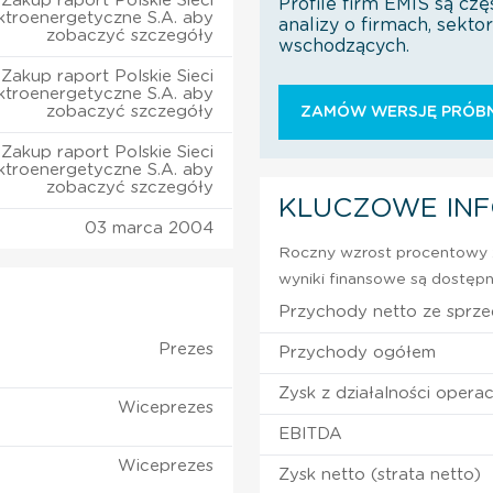
Zakup raport Polskie Sieci
Profile firm EMIS są czę
ktroenergetyczne S.A. aby
analizy o firmach, sekt
zobaczyć szczegóły
wschodzących.
Zakup raport Polskie Sieci
ktroenergetyczne S.A. aby
zobaczyć szczegóły
ZAMÓW WERSJĘ PRÓBN
Zakup raport Polskie Sieci
ktroenergetyczne S.A. aby
zobaczyć szczegóły
KLUCZOWE IN
03 marca 2004
Roczny wzrost procentowy z
wyniki finansowe są dostępn
Przychody netto ze sprz
Prezes
Przychody ogółem
Zysk z działalności operac
Wiceprezes
EBITDA
Wiceprezes
Zysk netto (strata netto)