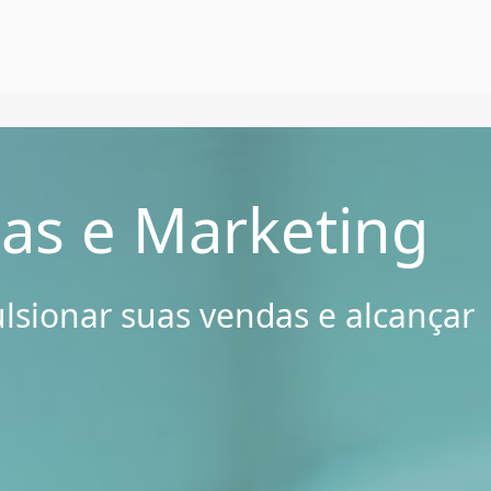
All
Insights
Press Releases
Partners
as e Marketing
lsionar suas vendas e alcançar