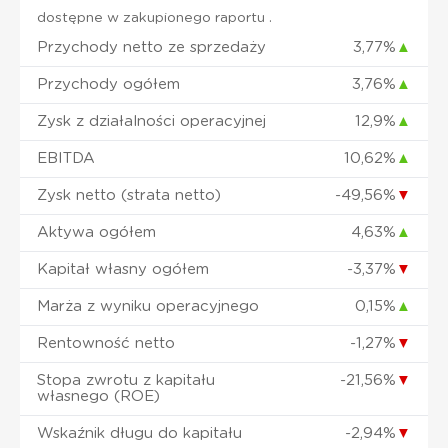
dostępne w zakupionego raportu .
Przychody netto ze sprzedaży
3,77%
▲
Przychody ogółem
3,76%
▲
Zysk z działalności operacyjnej
12,9%
▲
EBITDA
10,62%
▲
Zysk netto (strata netto)
-49,56%
▼
Aktywa ogółem
4,63%
▲
Kapitał własny ogółem
-3,37%
▼
Marża z wyniku operacyjnego
0,15%
▲
Rentowność netto
-1,27%
▼
Stopa zwrotu z kapitału
-21,56%
▼
własnego (ROE)
Wskaźnik długu do kapitału
-2,94%
▼